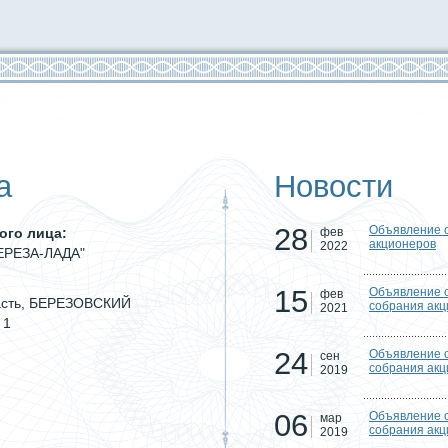
а
Новости
28
Объявление о
ого лица:
фев
акционеров
2022
БЕРЕЗА-ЛАДА"
15
Объявление о
фев
асть, БЕРЕЗОВСКИЙ
собрания акц
2021
 1
24
Объявление о
сен
собрания акц
2019
06
Объявление о
мар
собрания акц
2019