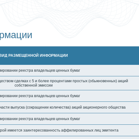
15
Объявление о
янв
собрания акц
2019
06
Объявление о
мар
рмации
собрания акц
2018
ВИД РАЗМЕЩЕННОЙ ИНФОРМАЦИИ
ировании реестра владельцев ценных бумаг
ством сделках с 5 и более процентами простых (обыкновенных) акций
собственной эмиссии
ировании реестра владельцев ценных бумаг
асти выпуска (сокращении количества) акций акционерного общества
ировании реестра владельцев ценных бумаг
торой имеется заинтересованность аффилированных лиц эмитента