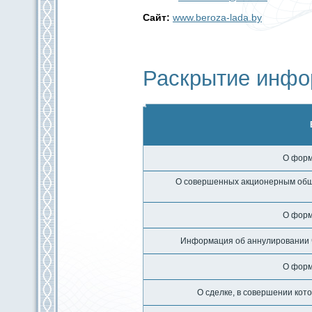
Сайт:
www.beroza-lada.by
Раскрытие инфо
О форм
О совершенных акционерным обще
О форм
Информация об аннулировании ч
О форм
О сделке, в совершении ко